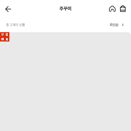
주꾸미
총
2
개의 상품
최신순