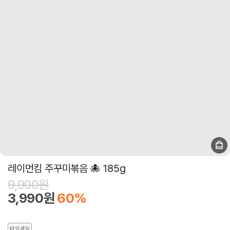
레이먼킴 주꾸미볶음 🐙 185g
9,900원
3,990원
60%
타임세일